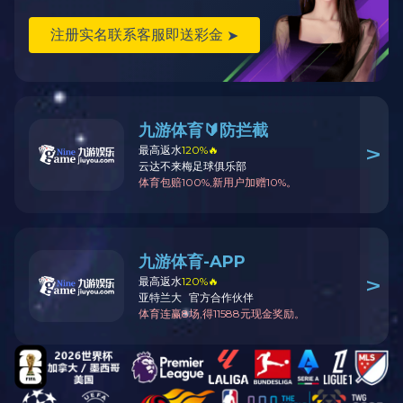
壶
水杯
碗
小酒杯
花瓶
烟缸
旅游纪念品
礼品套具
LOGO定制
新品
杯架杯托