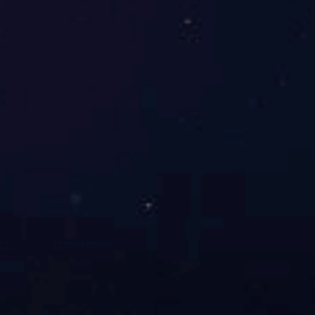
Richsun houseware limited is a
comprehensive household goods
manufacturer that producing and processing
of daily use glass, plastic, hardware, paper
flower, ...
了解更多
关于我们