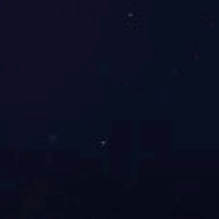
Richsun houseware limited is a
comprehensive household goods
manufacturer that producing and processing
of daily use glass, plastic, hardware, paper
flower, ...
了解更多
关于我们